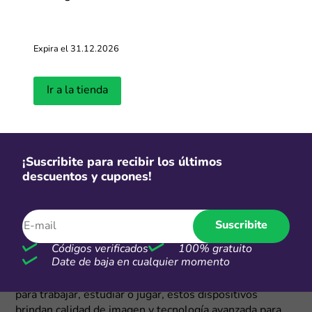
lavavajillas y mucho más.
Televisores con IA y contenidos ilimitados
Expira el 31.12.2026
Samsung revoluciona la experiencia visual con sus
televisores Neo QLED, OLED y Crystal UHD. Gracias a
Ir a la tienda
la integración de inteligencia artificial, estos Smart TVs
optimizan la calidad de imagen y sonido para una
inmersión total en películas, series y videojuegos.
También podés encontrar opciones como The Frame,
que simulan ser una obra de arte pero realmente es una
¡Suscribite para recibir los últimos
TV que se adapta perfectamente con su entorno.
descuentos y cupones!
Monitores y laptops con el mejor rendimiento y
nitidez
Suscribite
Códigos verificados
100% gratuito
Para quienes buscan productividad y entretenimiento,
Date de baja en cualquier momento
Samsung ofrece monitores UHD, pantallas curvas y
opciones para gaming como los Odyssey OLED. Ya sea
para trabajar, estudiar o jugar, estos dispositivos
brindan calidad de imagen y tecnología avanzada para