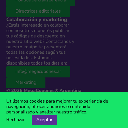
Política de transparencia
Directrices editoriales
Colaboración y marketing
¿Estás interesado en colaborar
con nosotros o querés publicar
tus códigos de descuento en
nuestro sitio web? Contactanos y
nuestro equipo te presentará
todas las opciones según tus
necesidades. Estamos
disponibles todos los días en:
info@megacupones.ar
Marketing
© 2026 MegaCupones® Argentina
Este sitio web contiene enlaces de afiliados a productos y servicios de
Utilizamos cookies para mejorar tu experiencia de
terceros. Si realizás una compra a través de estos enlaces, podemos
navegación, ofrecer anuncios o contenido
recibir una comisión sin costo adicional para vos. MegaCupones® es
personalizado y analizar nuestro tráfico.
una marca registrada, propiedad de Anima Media.
Rechazar
Aceptar