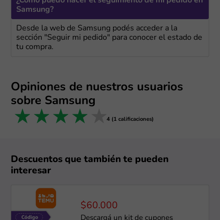
¿Cómo puedo hacer el seguimiento de mi pedido en
Samsung?
Desde la web de Samsung podés acceder a la
sección "Seguir mi pedido" para conocer el estado de
tu compra.
Opiniones de nuestros usuarios
sobre Samsung
1 star
2 stars
3 stars
4 stars
5 stars
4 (1 calificaciones)
Descuentos que también te pueden
interesar
$60.000
Descargá un kit de cupones