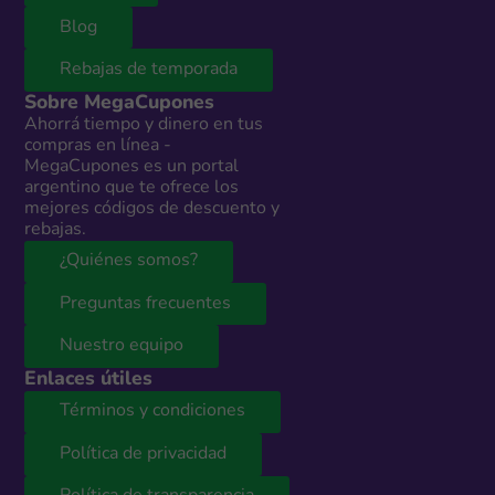
Blog
Rebajas de temporada
Sobre MegaCupones
Ahorrá tiempo y dinero en tus
compras en línea -
MegaCupones es un portal
argentino que te ofrece los
mejores códigos de descuento y
rebajas.
¿Quiénes somos?
Preguntas frecuentes
Nuestro equipo
Enlaces útiles
Términos y condiciones
Política de privacidad