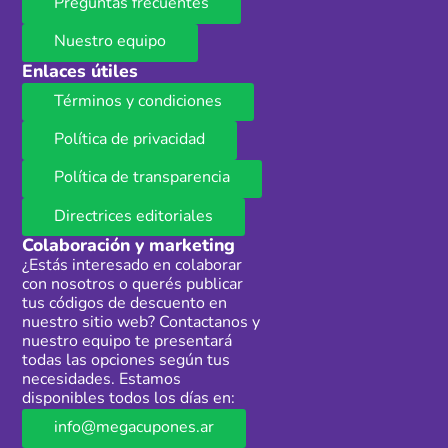
Preguntas frecuentes
Nuestro equipo
Enlaces útiles
Términos y condiciones
Política de privacidad
Política de transparencia
Directrices editoriales
Colaboración y marketing
¿Estás interesado en colaborar
con nosotros o querés publicar
tus códigos de descuento en
nuestro sitio web? Contactanos y
nuestro equipo te presentará
todas las opciones según tus
necesidades. Estamos
disponibles todos los días en:
info@megacupones.ar