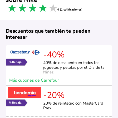
sobre Nike
1 star
2 stars
3 stars
4 stars
5 stars
4 (1 calificaciones)
Descuentos que también te pueden
interesar
-40%
40% de descuento en todos los
juguetes y pelotas por el Día de la
Niñez
Más cupones de Carrefour
-20%
20% de reintegro con MasterCard
Prex