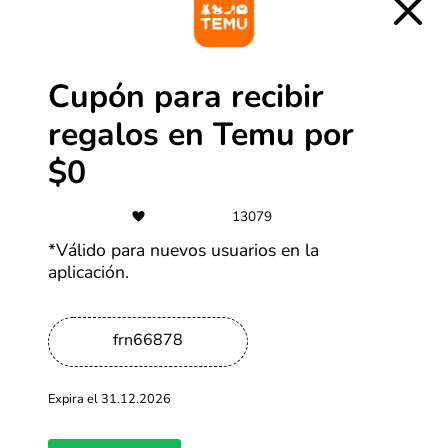
justo antes de pagar. Pegá o escribí el código que
copiaste de nuestra página y confirmá haciendo clic en
el botón correspondiente. Si todo está bien, el
descuento se va a aplicar y vas a ver la diferencia en el
precio enseguida.
Cupón para recibir
regalos en Temu por
$0
13079
*Válido para nuevos usuarios en la
aplicación.
frn66878
Expira el 31.12.2026