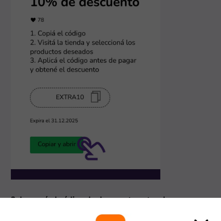
3. Ingresá el código de descuento antes de pagar
En el paso final, buscá el campo "Cupón de descuento",