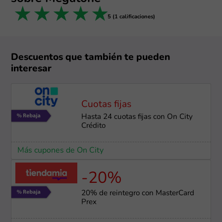
1 star
2 stars
3 stars
4 stars
5 stars
5 (1 calificaciones)
Descuentos que también te pueden
interesar
Cuotas fijas
Hasta 24 cuotas fijas con On City
Crédito
Más cupones de On City
-20%
20% de reintegro con MasterCard
Prex