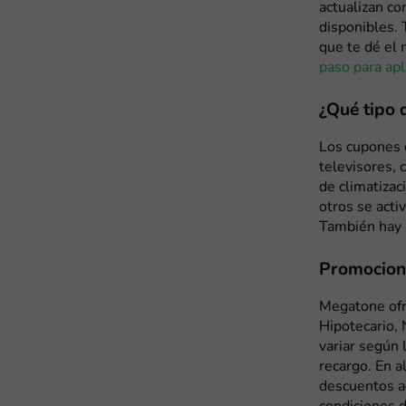
actualizan co
disponibles. 
que te dé el 
paso para ap
¿Qué tipo 
Los cupones 
televisores,
de climatizac
otros se act
También hay 
Promocione
Megatone ofre
Hipotecario,
variar según 
recargo. En a
descuentos a