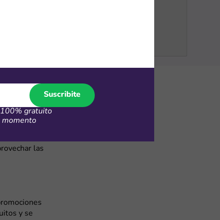
Suscribite
100% gratuito
r
er momento
s de cuidado
vas a
rovechar las
 promociones
itos y se