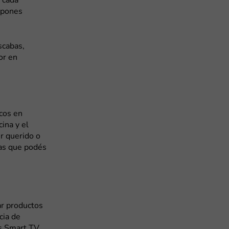
 cada
upones
scabas,
or en
cos en
ina y el
r querido o
las que podés
ar productos
cia de
s Smart TV,