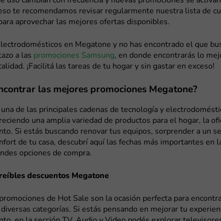
de uso cambian con frecuencia y nuevas promociones se activan
eso te recomendamos revisar regularmente nuestra lista de c
para aprovechar las mejores ofertas disponibles.
electrodomésticos en Megatone y no has encontrado el que bu
tazo a las
promociones Samsung
, en donde encontrarás lo mej
alidad. ¡Facilitá las tareas de tu hogar y sin gastar en exceso!
ncontrar las mejores promociones Megatone?
una de las principales cadenas de tecnología y electrodomésti
reciendo una amplia variedad de productos para el hogar, la ofic
to. Si estás buscando renovar tus equipos, sorprender a un se
nfort de tu casa, descubrí aquí las fechas más importantes en 
andes opciones de compra.
creíbles descuentos Megatone
 promociones de Hot Sale son la ocasión perfecta para encontr
 diversas categorías. Si estás pensando en mejorar tu experien
to, en la sección TV, Audio y Video podés explorar televisore