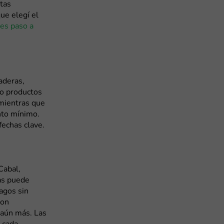
rtas
ue elegí el
nes paso a
aderas,
 o productos
 mientras que
nto mínimo.
echas clave.
Cabal,
as puede
agos sin
con
 aún más. Las