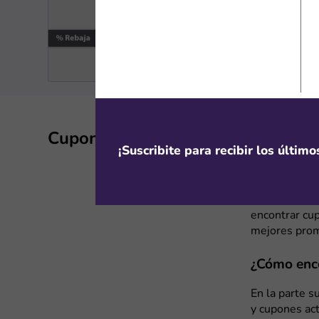
Cupones y descuentos de Megato
¡Suscribite para recibir los últim
Megatone es 
electrodomést
personal. Si
encontrar cu
mejores prom
¿Cómo enc
En la parte s
y cupones ac