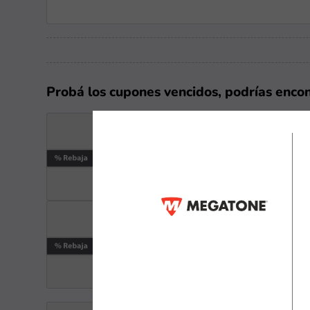
Probá los cupones vencidos, podrías enco