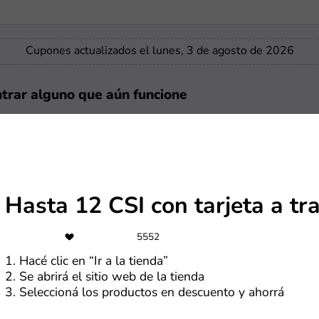
Cupones actualizados el lunes, 3 de agosto de 2026
ntrar alguno que aún funcione
-40%
Hasta 40% de descuento + hasta 12 CSI en el Día del Amigo
Hasta 12 CSI con tarjeta a 
-20%
5552
20% de reintegro con MODO en un pago
1. Hacé clic en “Ir a la tienda”
2. Se abrirá el sitio web de la tienda
3. Seleccioná los productos en descuento y ahorrá