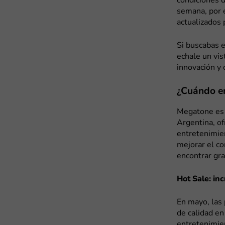
condiciones 
semana, por 
actualizados 
Si buscabas 
echale un vis
innovación y c
¿Cuándo e
Megatone es 
Argentina, of
entretenimien
mejorar el co
encontrar gr
Hot Sale: in
En mayo, las
de calidad en
entretenimien