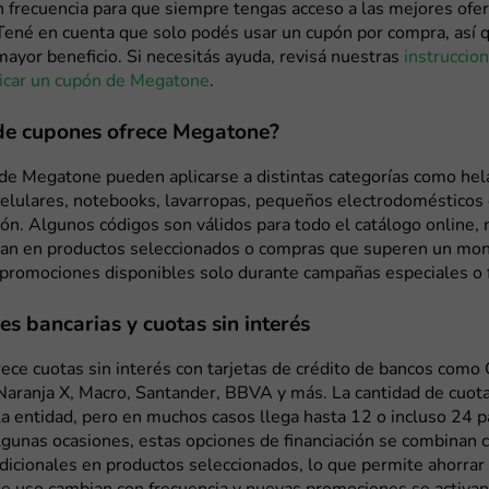
n frecuencia para que siempre tengas acceso a las mejores ofe
Tené en cuenta que solo podés usar un cupón por compra, así q
mayor beneficio. Si necesitás ayuda, revisá nuestras
instruccio
licar un cupón de Megatone
.
de cupones ofrece Megatone?
de Megatone pueden aplicarse a distintas categorías como hel
 celulares, notebooks, lavarropas, pequeños electrodomésticos
ión. Algunos códigos son válidos para todo el catálogo online,
ivan en productos seleccionados o compras que superen un mo
promociones disponibles solo durante campañas especiales o f
s bancarias y cuotas sin interés
ce cuotas sin interés con tarjetas de crédito de bancos como 
 Naranja X, Macro, Santander, BBVA y más. La cantidad de cuot
la entidad, pero en muchos casos llega hasta 12 o incluso 24 p
lgunas ocasiones, estas opciones de financiación se combinan 
dicionales en productos seleccionados, lo que permite ahorrar