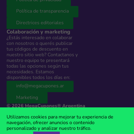
Política de privacidad
Política de transparencia
Directrices editoriales
Colaboración y marketing
¿Estás interesado en colaborar
con nosotros o querés publicar
tus códigos de descuento en
nuestro sitio web? Contactanos y
nuestro equipo te presentará
todas las opciones según tus
necesidades. Estamos
disponibles todos los días en:
info@megacupones.ar
Marketing
© 2026 MegaCupones® Argentina
Este sitio web contiene enlaces de afiliados a productos y servicios de
Utilizamos cookies para mejorar tu experiencia de
terceros. Si realizás una compra a través de estos enlaces, podemos
navegación, ofrecer anuncios o contenido
recibir una comisión sin costo adicional para vos. MegaCupones® es
personalizado y analizar nuestro tráfico.
una marca registrada, propiedad de Anima Media.