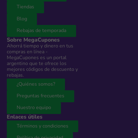
Tiendas
Blog
Rebajas de temporada
Sobre MegaCupones
Ahorrá tiempo y dinero en tus
compras en línea -
MegaCupones es un portal
argentino que te ofrece los
mejores códigos de descuento y
rebajas.
¿Quiénes somos?
Preguntas frecuentes
Nuestro equipo
Enlaces útiles
Términos y condiciones