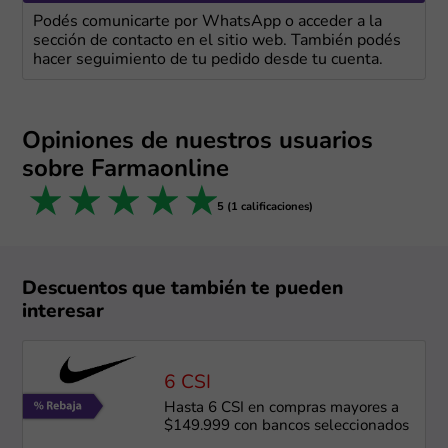
Podés comunicarte por WhatsApp o acceder a la
sección de contacto en el sitio web. También podés
hacer seguimiento de tu pedido desde tu cuenta.
Opiniones de nuestros usuarios
sobre Farmaonline
1 star
2 stars
3 stars
4 stars
5 stars
5 (1 calificaciones)
Descuentos que también te pueden
interesar
6 CSI
Hasta 6 CSI en compras mayores a
$149.999 con bancos seleccionados