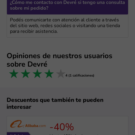
¿Cómo me contacto con Devré si tengo una consulta
sobre mi pedido?
Podés comunicarte con atención al cliente a través
del sitio web, redes sociales o visitando una tienda
para recibir asistencia.
Opiniones de nuestros usuarios
sobre Devré
1 star
2 stars
3 stars
4 stars
5 stars
4 (1 calificaciones)
Descuentos que también te pueden
interesar
-40%