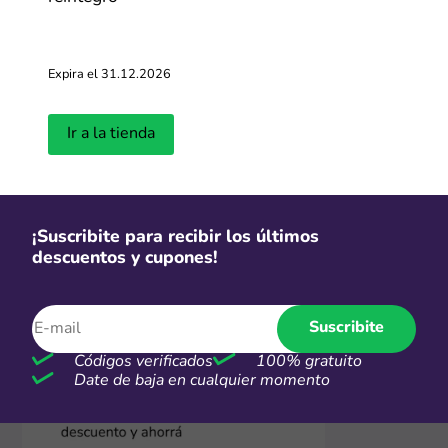
2. Visitá la tienda online
Hacé clic en "Ir a la tienda" y vas a ser redirigido a la
página de Devré donde aparecen las promos o
productos rebajados del momento. ¡Ahora podés
Expira el 31.12.2026
comprar con descuento inmediato!
Ir a la tienda
¡Suscribite para recibir los últimos
descuentos y cupones!
Suscribite
Códigos verificados
100% gratuito
Date de baja en cualquier momento