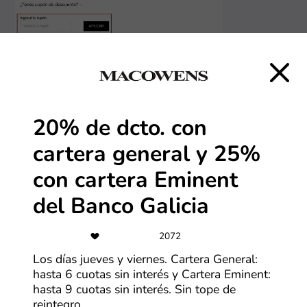
¿Cómo aprovechar los descuentos de Devré?
1. Encontrá el descuento o la promo que más te
interese
20% de dcto. con
Mirá la lista de descuentos de Devré que aparece arriba
y elegí el que más te interese. Hacé clic en el cupón y
cartera general y 25%
se va a abrir la vista de abajo.
con cartera Eminent
del Banco Galicia
2072
Los días jueves y viernes. Cartera General:
hasta 6 cuotas sin interés y Cartera Eminent:
hasta 9 cuotas sin interés. Sin tope de
reintegro