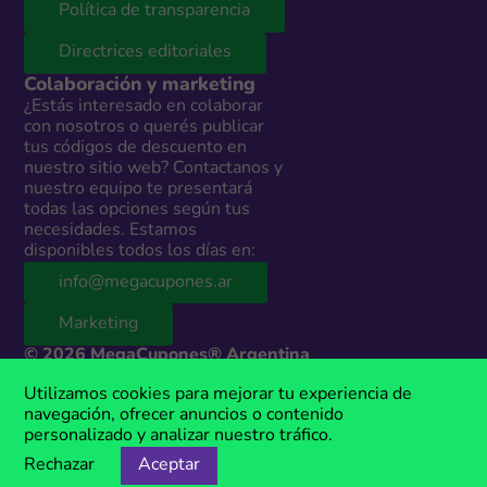
Política de transparencia
Directrices editoriales
Colaboración y marketing
¿Estás interesado en colaborar
con nosotros o querés publicar
tus códigos de descuento en
nuestro sitio web? Contactanos y
nuestro equipo te presentará
todas las opciones según tus
necesidades. Estamos
disponibles todos los días en:
info@megacupones.ar
Marketing
© 2026 MegaCupones® Argentina
Este sitio web contiene enlaces de afiliados a productos y servicios de
Utilizamos cookies para mejorar tu experiencia de
terceros. Si realizás una compra a través de estos enlaces, podemos
navegación, ofrecer anuncios o contenido
recibir una comisión sin costo adicional para vos. MegaCupones® es
personalizado y analizar nuestro tráfico.
una marca registrada, propiedad de Anima Media.
Rechazar
Aceptar