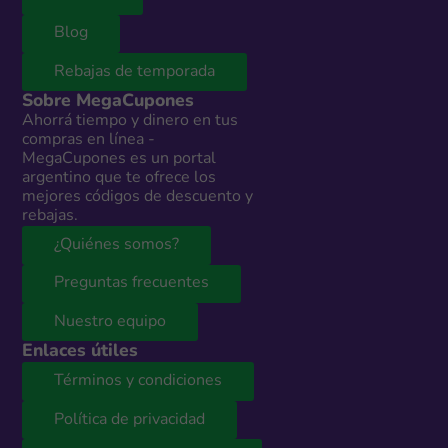
Blog
Rebajas de temporada
Sobre MegaCupones
Ahorrá tiempo y dinero en tus
compras en línea -
MegaCupones es un portal
argentino que te ofrece los
mejores códigos de descuento y
rebajas.
¿Quiénes somos?
Preguntas frecuentes
Nuestro equipo
Enlaces útiles
Términos y condiciones
Política de privacidad