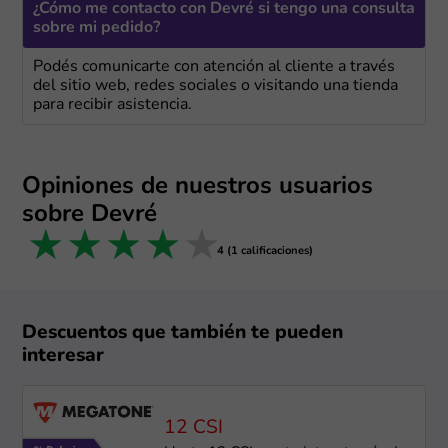
¿Cómo me contacto con Devré si tengo una consulta
sobre mi pedido?
Podés comunicarte con atención al cliente a través
del sitio web, redes sociales o visitando una tienda
para recibir asistencia.
Opiniones de nuestros usuarios
sobre Devré
1 star
2 stars
3 stars
4 stars
5 stars
4 (1 calificaciones)
Descuentos que también te pueden
interesar
12 CSI