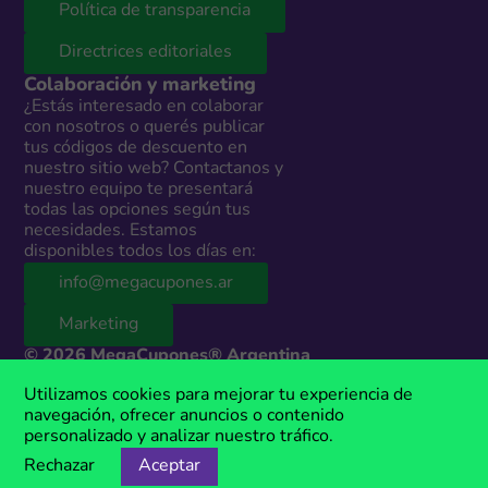
Política de transparencia
Directrices editoriales
Colaboración y marketing
¿Estás interesado en colaborar
con nosotros o querés publicar
tus códigos de descuento en
nuestro sitio web? Contactanos y
nuestro equipo te presentará
todas las opciones según tus
necesidades. Estamos
disponibles todos los días en:
info@megacupones.ar
Marketing
© 2026 MegaCupones® Argentina
Este sitio web contiene enlaces de afiliados a productos y servicios de
Utilizamos cookies para mejorar tu experiencia de
terceros. Si realizás una compra a través de estos enlaces, podemos
navegación, ofrecer anuncios o contenido
recibir una comisión sin costo adicional para vos. MegaCupones® es
personalizado y analizar nuestro tráfico.
una marca registrada, propiedad de Anima Media.
Rechazar
Aceptar