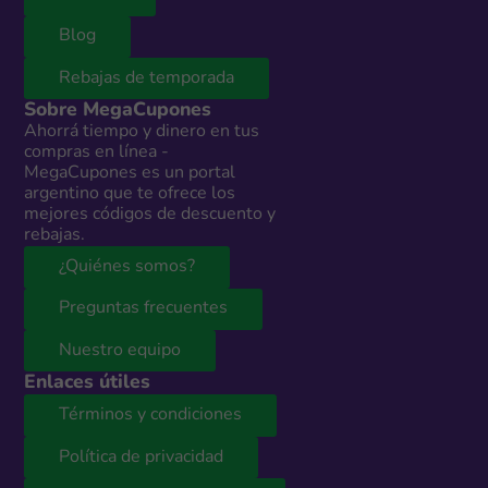
Blog
Rebajas de temporada
Sobre MegaCupones
Ahorrá tiempo y dinero en tus
compras en línea -
MegaCupones es un portal
argentino que te ofrece los
mejores códigos de descuento y
rebajas.
¿Quiénes somos?
Preguntas frecuentes
Nuestro equipo
Enlaces útiles
Términos y condiciones
Política de privacidad