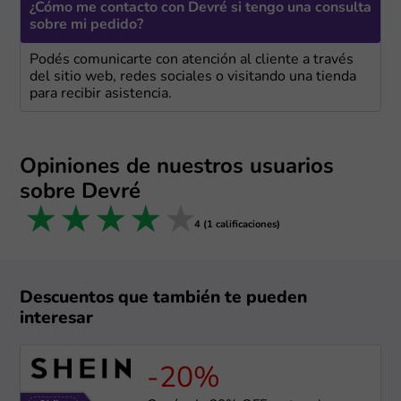
¿Cómo me contacto con Devré si tengo una consulta
sobre mi pedido?
Podés comunicarte con atención al cliente a través
del sitio web, redes sociales o visitando una tienda
para recibir asistencia.
Opiniones de nuestros usuarios
sobre Devré
1 star
2 stars
3 stars
4 stars
5 stars
4 (1 calificaciones)
Descuentos que también te pueden
interesar
-20%