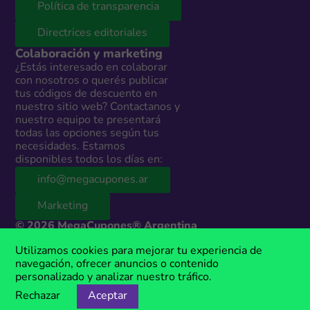
Política de transparencia
Directrices editoriales
Colaboración y marketing
¿Estás interesado en colaborar
con nosotros o querés publicar
tus códigos de descuento en
nuestro sitio web? Contactanos y
nuestro equipo te presentará
todas las opciones según tus
necesidades. Estamos
disponibles todos los días en:
info@megacupones.ar
Marketing
© 2026 MegaCupones® Argentina
Este sitio web contiene enlaces de afiliados a productos y servicios de
Utilizamos cookies para mejorar tu experiencia de
terceros. Si realizás una compra a través de estos enlaces, podemos
navegación, ofrecer anuncios o contenido
recibir una comisión sin costo adicional para vos. MegaCupones® es
personalizado y analizar nuestro tráfico.
una marca registrada, propiedad de Anima Media.
Rechazar
Aceptar