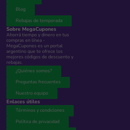
Blog
Rebajas de temporada
Sobre MegaCupones
Ahorrá tiempo y dinero en tus
compras en línea -
MegaCupones es un portal
argentino que te ofrece los
mejores códigos de descuento y
rebajas.
¿Quiénes somos?
Preguntas frecuentes
Nuestro equipo
Enlaces útiles
Términos y condiciones
Política de privacidad