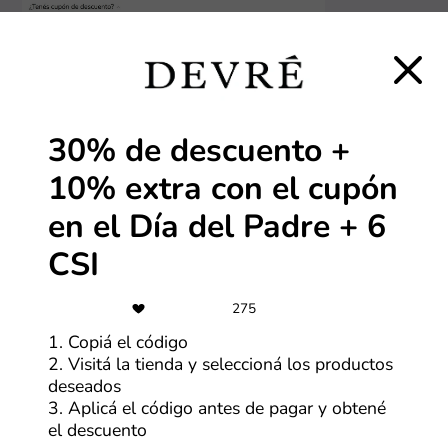
¿Cómo aprovechar los descuentos de Devré?
1. Encontrá el descuento o la promo que más te
30% de descuento +
interese
10% extra con el cupón
Mirá la lista de descuentos de Devré que aparece arriba
y elegí el que más te interese. Hacé clic en el cupón y
en el Día del Padre + 6
se va a abrir la vista de abajo.
CSI
275
1. Copiá el código
2. Visitá la tienda y seleccioná los productos
deseados
3. Aplicá el código antes de pagar y obtené
el descuento