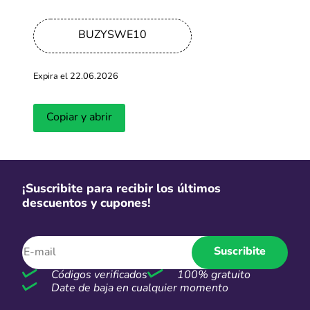
2. Visitá la tienda online
Hacé clic en "Ir a la tienda" y vas a ser redirigido a la
BUZYSWE10
página de Devré donde aparecen las promos o
productos rebajados del momento. ¡Ahora podés
comprar con descuento inmediato!
Expira el 22.06.2026
Copiar y abrir
¡Suscribite para recibir los últimos
descuentos y cupones!
Suscribite
Códigos verificados
100% gratuito
Date de baja en cualquier momento