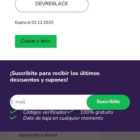
2. Visitá la tienda online
DEVREBLACK
Hacé clic en "Ir a la tienda" y vas a ser redirigido a la
página de Devré donde aparecen las promos o
productos rebajados del momento. ¡Ahora podés
Expira el 02.12.2025
comprar con descuento inmediato!
Copiar y abrir
¡Suscribite para recibir los últimos
descuentos y cupones!
Suscribite
Códigos verificados
100% gratuito
Date de baja en cualquier momento