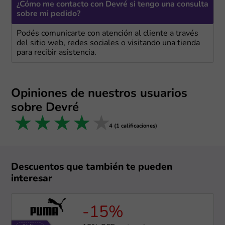
¿Cómo me contacto con Devré si tengo una consulta
sobre mi pedido?
Podés comunicarte con atención al cliente a través
del sitio web, redes sociales o visitando una tienda
para recibir asistencia.
Opiniones de nuestros usuarios
sobre Devré
1 star
2 stars
3 stars
4 stars
5 stars
4 (1 calificaciones)
Descuentos que también te pueden
interesar
-15%