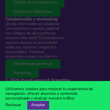
Política de transparencia
Directrices editoriales
Colaboración y marketing
¿Estás interesado en colaborar
con nosotros o querés publicar
tus códigos de descuento en
nuestro sitio web? Contactanos y
nuestro equipo te presentará
todas las opciones según tus
necesidades. Estamos
disponibles todos los días en:
info@megacupones.ar
Marketing
© 2026 MegaCupones® Argentina
Este sitio web contiene enlaces de afiliados a productos y servicios de
Utilizamos cookies para mejorar tu experiencia de
terceros. Si realizás una compra a través de estos enlaces, podemos
navegación, ofrecer anuncios o contenido
recibir una comisión sin costo adicional para vos. MegaCupones® es
personalizado y analizar nuestro tráfico.
una marca registrada, propiedad de Anima Media.
Rechazar
Aceptar