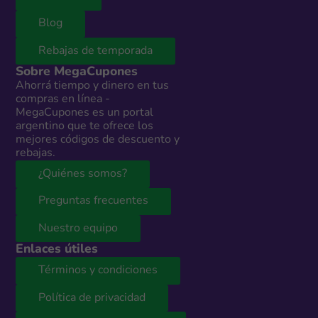
Blog
Rebajas de temporada
Sobre MegaCupones
Ahorrá tiempo y dinero en tus
compras en línea -
MegaCupones es un portal
argentino que te ofrece los
mejores códigos de descuento y
rebajas.
¿Quiénes somos?
Preguntas frecuentes
Nuestro equipo
Enlaces útiles
Términos y condiciones
Política de privacidad