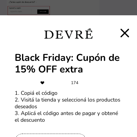
¿Cómo aprovechar los descuentos de Devré?
1. Encontrá el descuento o la promo que más te
interese
Black Friday: Cupón de
Mirá la lista de descuentos de Devré que aparece arriba
y elegí el que más te interese. Hacé clic en el cupón y
15% OFF extra
se va a abrir la vista de abajo.
174
1. Copiá el código
2. Visitá la tienda y seleccioná los productos
deseados
3. Aplicá el código antes de pagar y obtené
el descuento