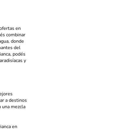
ofertas en
rés combinar
nagua, donde
mantes del
ianca, podés
aradisíacas y
ejores
jar a destinos
n una mezcla
ianca en