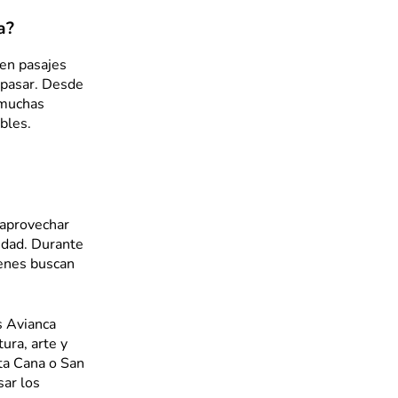
a?
 en pasajes
 pasar. Desde
 muchas
bles.
 aprovechar
idad. Durante
ienes buscan
s Avianca
ura, arte y
nta Cana o San
sar los