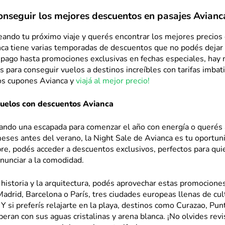
nseguir los mejores descuentos en pasajes Avianc
eando tu próximo viaje y querés encontrar los mejores precios
nca tiene varias temporadas de descuentos que no podés dejar
mpago hasta promociones exclusivas en fechas especiales, hay
 para conseguir vuelos a destinos increíbles con tarifas imbati
os cupones Avianca y
viajá al mejor precio!
vuelos con descuentos Avianca
cando una escapada para comenzar el año con energía o querés
eses antes del verano, la Night Sale de Avianca es tu oportun
bre, podés acceder a descuentos exclusivos, perfectos para qu
enunciar a la comodidad.
a historia y la arquitectura, podés aprovechar estas promocione
 Madrid, Barcelona o París, tres ciudades europeas llenas de cult
Y si preferís relajarte en la playa, destinos como Curazao, Pu
eran con sus aguas cristalinas y arena blanca. ¡No olvides revi