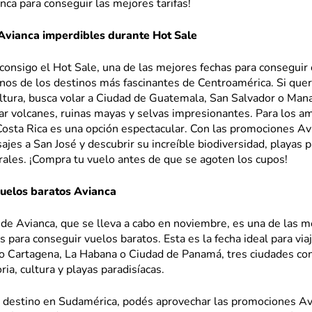
ca para conseguir las mejores tarifas!
Avianca imperdibles durante Hot Sale
consigo el Hot Sale, una de las mejores fechas para conseguir 
unos de los destinos más fascinantes de Centroamérica. Si que
ultura, busca volar a Ciudad de Guatemala, San Salvador o Ma
ar volcanes, ruinas mayas y selvas impresionantes. Para los a
Costa Rica es una opción espectacular. Con las promociones Av
ajes a San José y descubrir su increíble biodiversidad, playas p
ales. ¡Compra tu vuelo antes de que se agoten los cupos!
vuelos baratos Avianca
 de Avianca, que se lleva a cabo en noviembre, es una de las m
 para conseguir vuelos baratos. Esta es la fecha ideal para via
o Cartagena, La Habana o Ciudad de Panamá, tres ciudades co
ria, cultura y playas paradisíacas.
un destino en Sudamérica, podés aprovechar las promociones Av