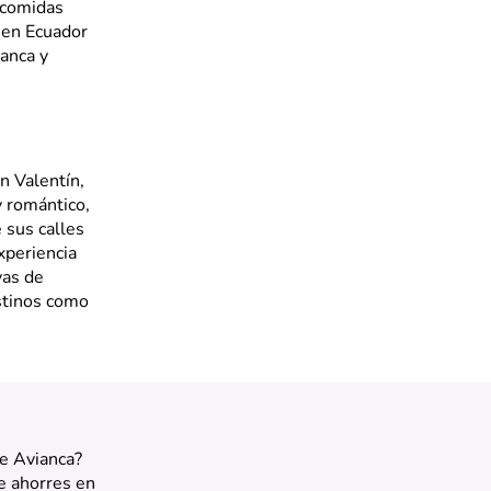
 comidas
s en Ecuador
ianca y
n Valentín,
y romántico,
 sus calles
xperiencia
yas de
estinos como
de Avianca?
e ahorres en