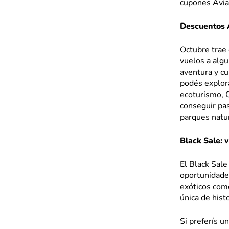
cupones Avian
Descuentos 
Octubre trae 
vuelos a alg
aventura y c
podés explor
ecoturismo, 
conseguir pas
parques natur
Black Sale: 
El Black Sale
oportunidades
exóticos com
única de histo
Si preferís 