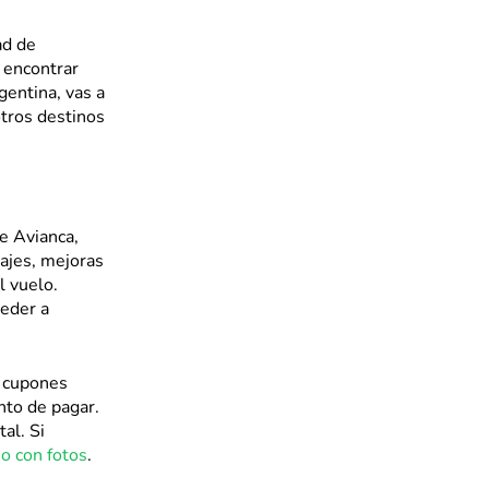
ad de
s encontrar
gentina, vas a
otros destinos
e Avianca,
ajes, mejoras
l vuelo.
ceder a
s cupones
ento de pagar.
al. Si
o con fotos
.