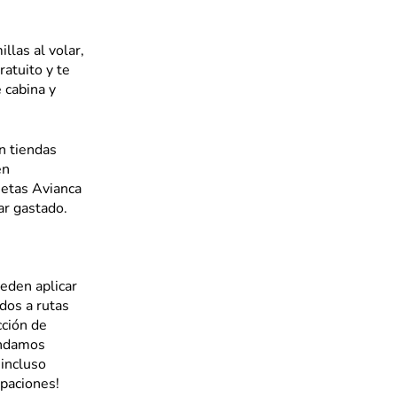
llas al volar,
ratuito y te
 cabina y
n tiendas
en
jetas Avianca
ar gastado.
ueden aplicar
ados a rutas
cción de
endamos
 incluso
upaciones!