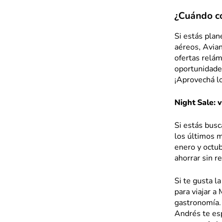
¿Cuándo co
Si estás plan
aéreos, Avia
ofertas relá
oportunidades
¡Aprovechá l
Night Sale: 
Si estás bus
los últimos m
enero y octu
ahorrar sin r
Si te gusta l
para viajar a
gastronomía. 
Andrés te esp