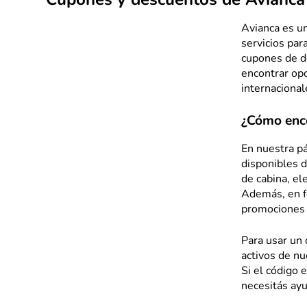
Cupones y descuentos de Avianca
Avianca es un
servicios par
cupones de de
encontrar opc
internacional
¿Cómo enc
En nuestra p
disponibles d
de cabina, el
Además, en f
promociones 
Para usar un
activos de nu
Si el código 
necesitás ay