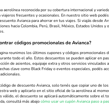
a aerolínea reconocida por su cobertura internacional y varied
a viajeros frecuentes y ocasionales. En nuestro sitio web podé
scuento Avianca para ahorrar en tus viajes. Si viajás desde Ar
iones hacia Colombia, Perú, Brasil, México, Estados Unidos y 
es.
ontrar códigos promocionales de Avianca?
ágina reunimos los últimos cupones y códigos promocionales d
urante todo el año. Estos descuentos se pueden aplicar en pas
ección de asientos, equipaje extra y otros servicios vinculados a
echas clave como Black Friday o eventos especiales, podés ac
adicionales.
 código de descuento Avianca, solo tenés que copiar uno de lo
estra web y aplicarlo en el sitio oficial de la aerolínea al mom
es válido, el descuento se aplicará automáticamente sobre el tot
uda, consultá más abajo
cómo usar un cupón Avianca paso a pas