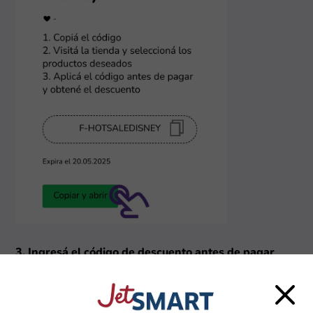
3. Ingresá el código de descuento antes de pagar
En el carrito, buscá el campo "¿Tenés un código de
decuento de Almundo?" antes de pagar. Pegá o escribí
el código que copiaste de nuestra página y confirmá