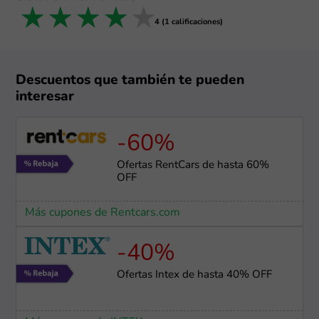
1 star
2 stars
3 stars
4 stars
5 stars
4 (1 calificaciones)
Descuentos que también te pueden
interesar
-60%
Ofertas RentCars de hasta 60%
OFF
Más cupones de Rentcars.com
-40%
Ofertas Intex de hasta 40% OFF