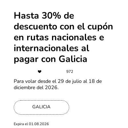
haciendo clic en el botón correspondiente. Si todo está
bien, el descuento se va a aplicar y vas a ver la
diferencia en el precio enseguida.
Hasta 30% de
descuento con el cupón
en rutas nacionales e
internacionales al
pagar con Galicia
¿Cómo aprovechar los descuentos de AlMundo?
972
1. Encontrá el descuento o la promo que más te
Para volar desde el 29 de julio al 18 de
interese
diciembre del 2026.
Mirá la lista de descuentos de AlMundo que aparece
arriba y elegí el que más te interese. Hacé clic en el
cupón y se va a abrir la vista de abajo.
GALICIA
Expira el 01.08.2026