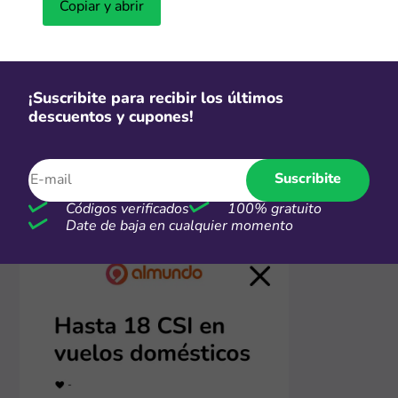
Copiar y abrir
¡Suscribite para recibir los últimos
descuentos y cupones!
2. Visitá la tienda online
Hacé clic en "Ir a la tienda" y vas a ser redirigido a la
página de AlMundo donde aparecen las promos o
Suscribite
productos rebajados del momento. ¡Ahora podés
comprar con descuento inmediato!
Códigos verificados
100% gratuito
Date de baja en cualquier momento