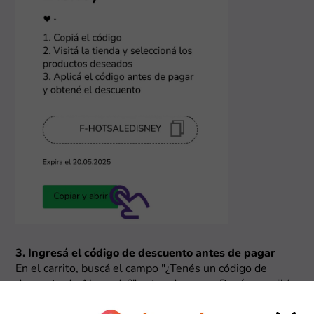
3. Ingresá el código de descuento antes de pagar
En el carrito, buscá el campo "¿Tenés un código de
decuento de Almundo?" antes de pagar. Pegá o escribí
el código que copiaste de nuestra página y confirmá