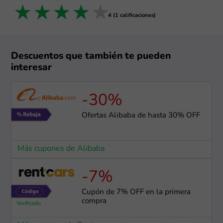
1 star
2 stars
3 stars
4 stars
5 stars
4 (1 calificaciones)
Descuentos que también te pueden
interesar
-30%
Ofertas Alibaba de hasta 30% OFF
Más cupones de Alibaba
-7%
Cupón de 7% OFF en la primera
compra