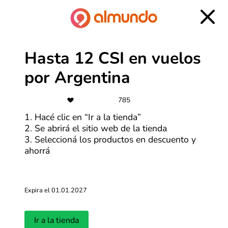
haciendo clic en el botón correspondiente. Si todo está
bien, el descuento se va a aplicar y vas a ver la
diferencia en el precio enseguida.
Hasta 12 CSI en vuelos
por Argentina
785
¿Cómo aprovechar los descuentos de AlMundo?
1. Hacé clic en “Ir a la tienda”
2. Se abrirá el sitio web de la tienda
3. Seleccioná los productos en descuento y
1. Encontrá el descuento o la promo que más te
ahorrá
interese
Mirá la lista de descuentos de AlMundo que aparece
arriba y elegí el que más te interese. Hacé clic en el
cupón y se va a abrir la vista de abajo.
Expira el 01.01.2027
Ir a la tienda