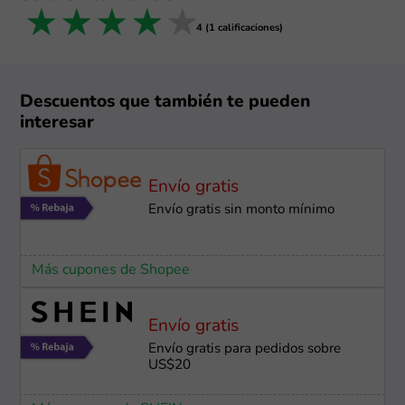
1 star
2 stars
3 stars
4 stars
5 stars
4 (1 calificaciones)
Descuentos que también te pueden
interesar
Envío gratis
Envío gratis sin monto mínimo
Más cupones de Shopee
Envío gratis
Envío gratis para pedidos sobre
US$20