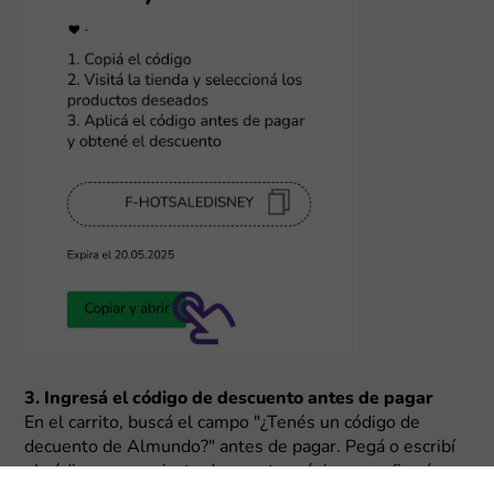
3. Ingresá el código de descuento antes de pagar
En el carrito, buscá el campo "¿Tenés un código de
decuento de Almundo?" antes de pagar. Pegá o escribí
el código que copiaste de nuestra página y confirmá