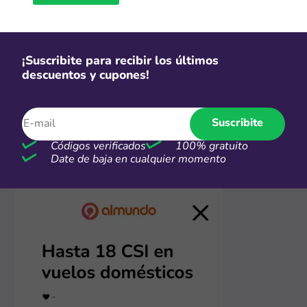
¡Suscribite para recibir los últimos
descuentos y cupones!
2. Visitá la tienda online
Hacé clic en "Ir a la tienda" y vas a ser redirigido a la
Suscribite
página de AlMundo donde aparecen las promos o
productos rebajados del momento. ¡Ahora podés
Códigos verificados
100% gratuito
comprar con descuento inmediato!
Date de baja en cualquier momento