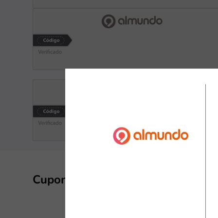
Cupones y descuentos de AlMun
Almundo es un
paquetes turí