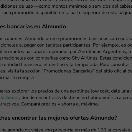
 destinos como Walt Disney World, con descuentos en tickets 
ndiciones de uso —como montos mínimos o servicios aplicabl
 cada promoción disponible en la parte superior de esta página
es bancarias en Almundo
s cupones, Almundo ofrece promociones bancarias con cuotas 
icionales al pagar con tarjetas participantes. Por ejemplo, es p
I en vuelos nacionales operados por Aerolíneas Argentinas, o
ternacionales con compañías como Sky Airlines. Estas condici
la entidad financiera, el destino y la temporada. Para consultar
es, visitá la sección “Promociones Bancarias” del sitio oficial
irmar tu compra.
erés explorar los precios de una aerolínea low cost, dale una 
 JetSmart
, donde encontrarás destinos en Latinoamérica a prec
ractivos. Compará precios y ahorrá al máximo.
chas encontrar las mejores ofertas Almundo?
na agencia de viajes con presencia en más de 100 sucursales,