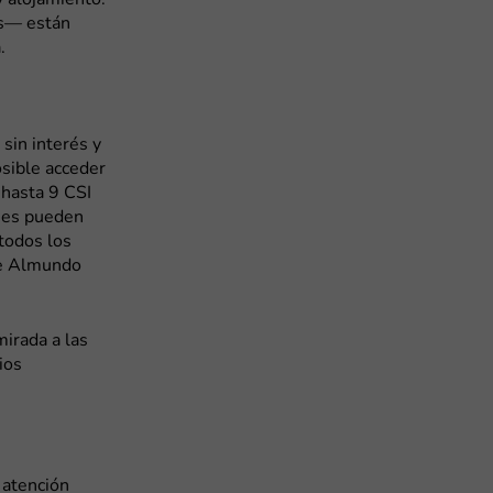
y alojamiento.
es— están
.
sin interés y
osible acceder
 hasta 9 CSI
ones pueden
 todos los
 de Almundo
mirada a las
ios
 atención