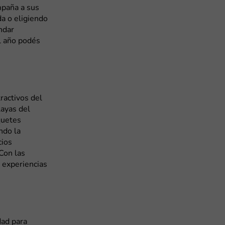
mpaña a sus
da o eligiendo
ndar
l año podés
ractivos del
layas del
quetes
ndo la
cios
¡Con las
n experiencias
dad para