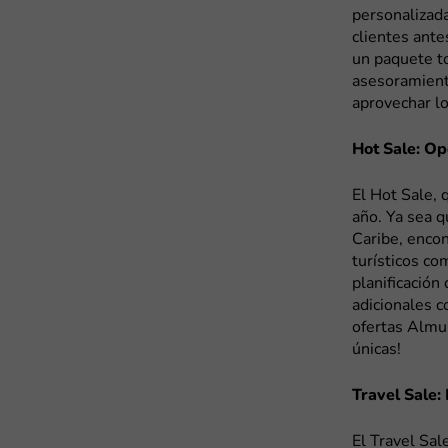
personalizada
clientes ante
un paquete to
asesoramient
aprovechar l
Hot Sale: O
El Hot Sale, 
año. Ya sea q
Caribe, enco
turísticos co
planificación
adicionales 
ofertas Almun
únicas!
Travel Sale:
El Travel Sal