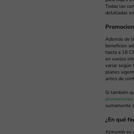
para viajes a
Todas las co
detalladas en
Promocion
Además de lo
beneficios ad
hasta a 18 CS
en vuelos in
variar según 
planes vigent
antes de conf
Si también qu
promociones
sumamente at
¿En qué fe
Almundo es u