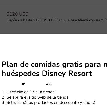
$120 USD
Cupón de hasta $120 USD OFF en vuelos a Miami con Aerolí
-10%
Cupón de 10% de descuento al pagar con Personal pay
Plan de comidas gratis para n
huéspedes Disney Resort
463
do
1. Hacé clic en “Ir a la tienda”
2. Se abrirá el sitio web de la tienda
a agencia de viajes con presencia en todo el país, especializa
3. Seleccioná los productos en descuento y ahorrá
sticos, vuelos, hoteles, alquiler de autos y actividades en los