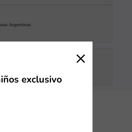
neas Argentinas
iños exclusivo
da en
 destinos más