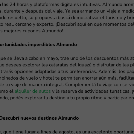
 las 24 horas y plataformas digitales intuitivas. Almundo aco
s, durante y después del viaje. Ya sea armando un viaje a medi
do resuelto, su propuesta buscá democratizar el turismo y bri
o real, cercano y experto. ¡Descubrí aquí en qué momentos de
os mejores cupones Almundo!
portunidades imperdibles Almundo
que se lleva a cabo en mayo, trae uno de los descuentos más at
ue desees explorar las cataratas del Iguazú o disfrutar de las p
ntrarás opciones adaptadas a tus preferencias. Además, los pa
mbinados de vuelo y hotel te permiten ahorrar aún más, facilita
 de tu viaje de manera integral. Complementá tu viaje con servi
como el
alquiler de autos
y la reserva de actividades turísticas. 
do, podés explorar tu destino a tu propio ritmo y participar e
 Descubrí nuevos destinos Almundo
e, que tiene lugar a fines de agosto, es una excelente oportuni