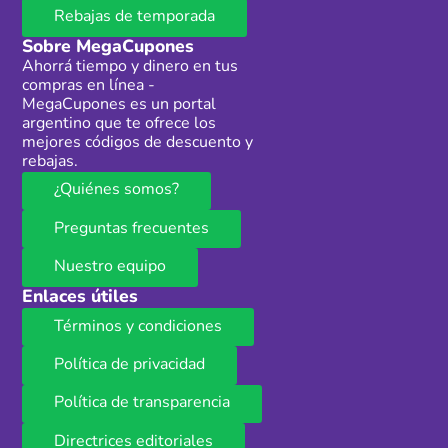
Rebajas de temporada
Sobre MegaCupones
Ahorrá tiempo y dinero en tus
compras en línea -
MegaCupones es un portal
argentino que te ofrece los
mejores códigos de descuento y
rebajas.
¿Quiénes somos?
Preguntas frecuentes
Nuestro equipo
Enlaces útiles
Términos y condiciones
Política de privacidad
Política de transparencia
Directrices editoriales