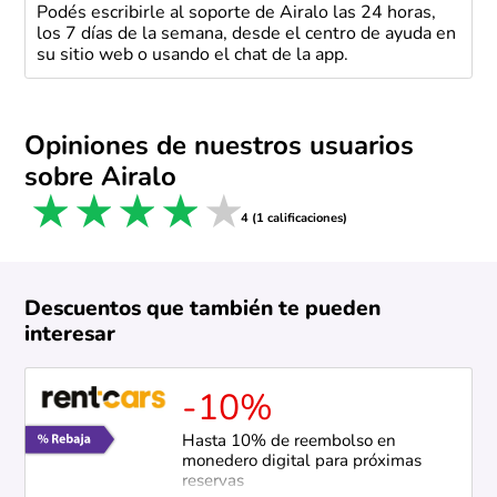
Podés escribirle al soporte de Airalo las 24 horas,
los 7 días de la semana, desde el centro de ayuda en
su sitio web o usando el chat de la app.
Opiniones de nuestros usuarios
sobre Airalo
1 star
2 stars
3 stars
4 stars
5 stars
4 (1 calificaciones)
Descuentos que también te pueden
interesar
-10%
Hasta 10% de reembolso en
monedero digital para próximas
reservas