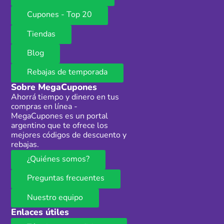
Cupones - Top 20
Tiendas
Blog
Rebajas de temporada
Sobre MegaCupones
Ahorrá tiempo y dinero en tus
compras en línea -
MegaCupones es un portal
argentino que te ofrece los
mejores códigos de descuento y
rebajas.
¿Quiénes somos?
Preguntas frecuentes
Nuestro equipo
Enlaces útiles