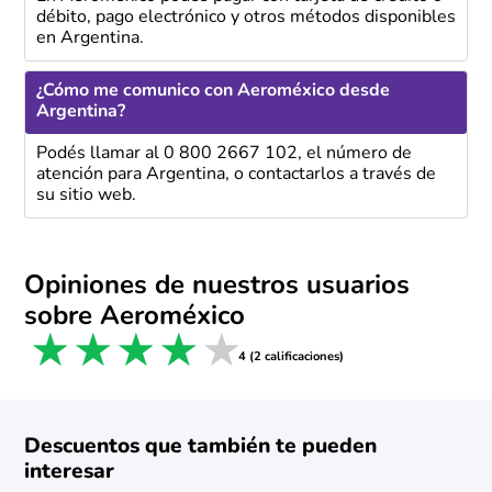
débito, pago electrónico y otros métodos disponibles
en Argentina.
¿Cómo me comunico con Aeroméxico desde
Argentina?
Podés llamar al 0 800 2667 102, el número de
atención para Argentina, o contactarlos a través de
su sitio web.
Opiniones de nuestros usuarios
sobre Aeroméxico
1 star
2 stars
3 stars
4 stars
5 stars
4 (2 calificaciones)
Descuentos que también te pueden
interesar