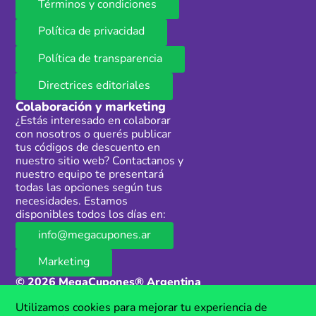
Términos y condiciones
Política de privacidad
Política de transparencia
Directrices editoriales
Colaboración y marketing
¿Estás interesado en colaborar
con nosotros o querés publicar
tus códigos de descuento en
nuestro sitio web? Contactanos y
nuestro equipo te presentará
todas las opciones según tus
necesidades. Estamos
disponibles todos los días en:
info@megacupones.ar
Marketing
© 2026 MegaCupones® Argentina
Este sitio web contiene enlaces de afiliados a productos y servicios de
Utilizamos cookies para mejorar tu experiencia de
terceros. Si realizás una compra a través de estos enlaces, podemos