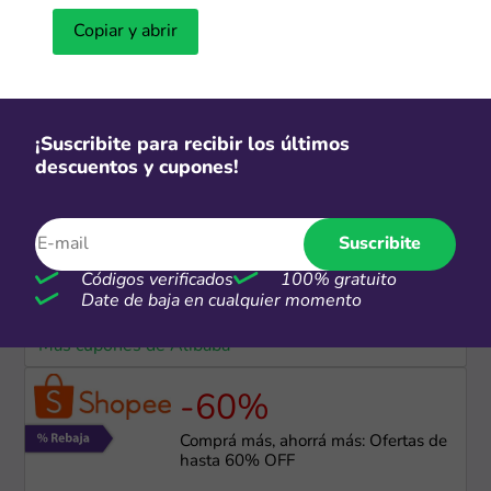
Copiar y abrir
CSI
Hasta 12 cuotas sin interés
¡Suscribite para recibir los últimos
Más cupones de Samsung
descuentos y cupones!
-30%
Suscribite
Ofertas Alibaba de hasta 30% OFF
Códigos verificados
100% gratuito
Date de baja en cualquier momento
Más cupones de Alibaba
-60%
Comprá más, ahorrá más: Ofertas de
hasta 60% OFF