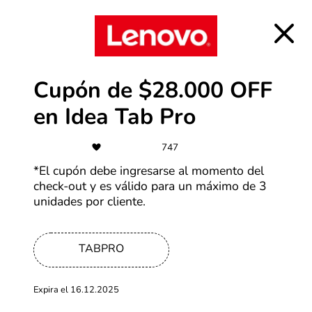
-45%
Hasta 45% OFF en productos
Samsung
Más cupones de Samsung
Cupón de $28.000 OFF
-50%
en Idea Tab Pro
Tiendamia con ofertas de hasta
747
50% OFF
*El cupón debe ingresarse al momento del
Más cupones de Tiendamia
check-out y es válido para un máximo de 3
unidades por cliente.
-50%
TABPRO
Cupones de hasta 50% OFF
Expira el 16.12.2025
Más cupones de Shopee