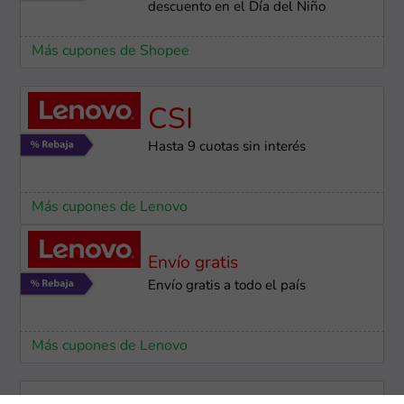
descuento en el Día del Niño
Más cupones de Shopee
CSI
Hasta 9 cuotas sin interés
Más cupones de Lenovo
Envío gratis
Envío gratis a todo el país
Más cupones de Lenovo