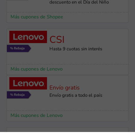
descuento en el Día del Niño
Más cupones de Shopee
CSI
Hasta 9 cuotas sin interés
Más cupones de Lenovo
Envío gratis
Envío gratis a todo el país
Más cupones de Lenovo