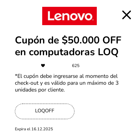
-45%
Hasta 45% OFF en productos
Samsung
Más cupones de Samsung
Cupón de $50.000 OFF
-50%
en computadoras LOQ
Tiendamia con ofertas de hasta
625
50% OFF
*El cupón debe ingresarse al momento del
Más cupones de Tiendamia
check-out y es válido para un máximo de 3
unidades por cliente.
-50%
LOQOFF
Cupones de hasta 50% OFF
Expira el 16.12.2025
Más cupones de Shopee