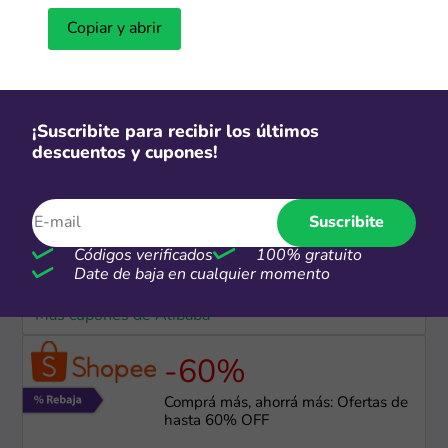
Copiar y abrir
CSI
Hasta 12 cuotas sin interés
¡Suscribite para recibir los últimos
Más cupones de Samsung
descuentos y cupones!
-30%
Suscribite
Ofertas Alibaba de hasta 30% OFF
Códigos verificados
100% gratuito
Date de baja en cualquier momento
Más cupones de Alibaba
-60%
Comprá más, ahorrá más: Ofertas de
hasta 60% OFF