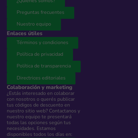
¿Quiénes somos?
Preguntas frecuentes
Nuestro equipo
Enlaces útiles
Términos y condiciones
Política de privacidad
Política de transparencia
Directrices editoriales
Colaboración y marketing
¿Estás interesado en colaborar
con nosotros o querés publicar
tus códigos de descuento en
nuestro sitio web? Contactanos y
nuestro equipo te presentará
todas las opciones según tus
necesidades. Estamos
disponibles todos los días en: