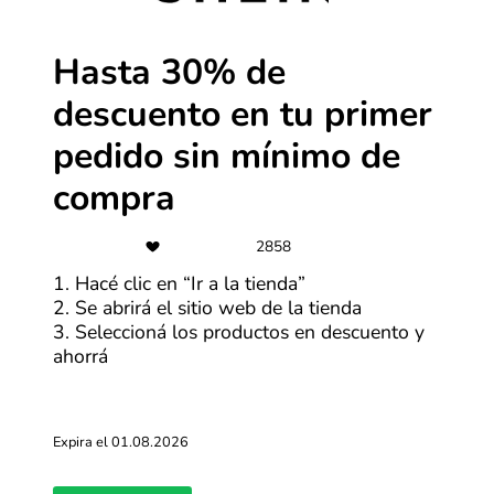
Más cupones de SHEIN
Hasta 30% de
descuento en tu primer
Envío gratis
Envío gratis en todos los productos
pedido sin mínimo de
compra
Más cupones de Megatone
2858
1. Hacé clic en “Ir a la tienda”
-30%
2. Se abrirá el sitio web de la tienda
Sábados: 30% OFF pagando con
3. Seleccioná los productos en descuento y
tarjeta Mi Carrefour
ahorrá
Más cupones de Puppis
Expira el 01.08.2026
-15%