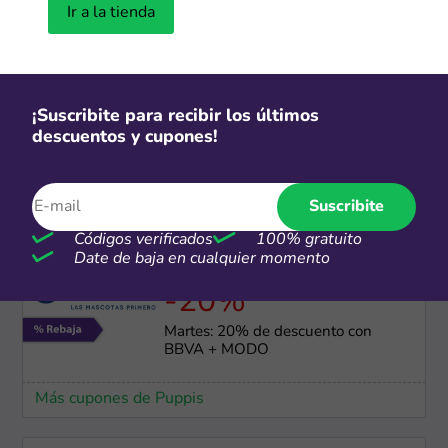
Ahorra hasta un 15% pagando en
Ir a la tienda
dólares
Más cupones de Tiendamia
¡Suscribite para recibir los últimos
descuentos y cupones!
Envío gratis
Envío gratis para pedidos sobre
US$20
Suscribite
Códigos verificados
100% gratuito
Más cupones de SHEIN
Date de baja en cualquier momento
-20%
Martes: 20% de descuento con
BBVA + MODO
Más cupones de Puppis