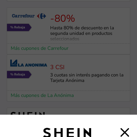
-80%
Hasta 80% de descuento en la
segunda unidad en productos
seleccionados
Más cupones de Carrefour
3 CSI
3 cuotas sin interés pagando con la
Tarjeta Anónima
Más cupones de La Anónima
-73%
Hasta 73% de descuento en super
ofertas