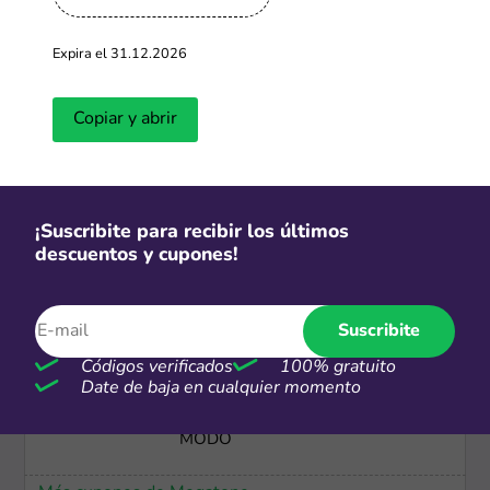
-15%
Expira el 31.12.2026
Lunes: 15% OFF pagando con Club
La Nación
Copiar y abrir
Más cupones de Carrefour
-40%
Hasta 40% de descuento en
¡Suscribite para recibir los últimos
productos seleccionados
descuentos y cupones!
Más cupones de Alibaba
Suscribite
Códigos verificados
100% gratuito
Date de baja en cualquier momento
12 CSI
Hasta 12 CSI con tarjeta a través de
MODO