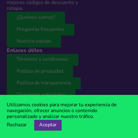
mejores códigos de descuento y
rebajas.
¿Quiénes somos?
Preguntas frecuentes
Nuestro equipo
Enlaces útiles
Términos y condiciones
Política de privacidad
Política de transparencia
Directrices editoriales
Colaboración y marketing
Utilizamos cookies para mejorar tu experiencia de
¿Estás interesado en colaborar
navegación, ofrecer anuncios o contenido
con nosotros o querés publicar
personalizado y analizar nuestro tráfico.
tus códigos de descuento en
Rechazar
Aceptar
nuestro sitio web? Contactanos y
nuestro equipo te presentará