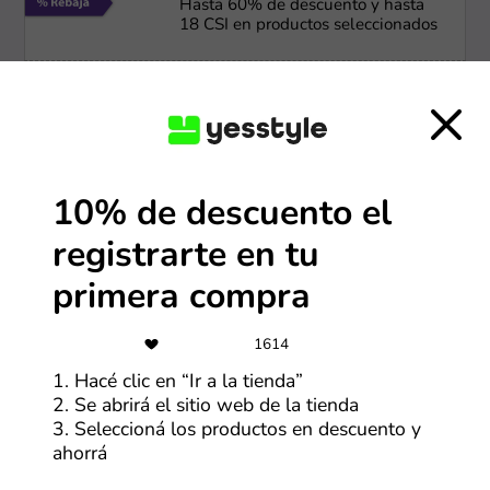
Hasta 60% de descuento y hasta
18 CSI en productos seleccionados
Más cupones de La Anónima
-35%
Hasta 35% de descuento en la
10% de descuento el
nueva colección de perfumes
arabes
registrarte en tu
Más cupones de Natura
primera compra
3 CSI
1614
3 CSI en compras mayores a
1. Hacé clic en “Ir a la tienda”
$80,000
2. Se abrirá el sitio web de la tienda
3. Seleccioná los productos en descuento y
Más cupones de Farmaonline
ahorrá