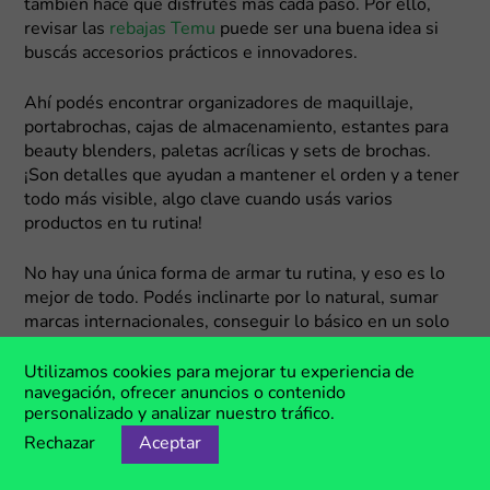
también hace que disfrutés más cada paso. Por ello,
revisar las
rebajas Temu
puede ser una buena idea si
buscás accesorios prácticos e innovadores.
Ahí podés encontrar organizadores de maquillaje,
portabrochas, cajas de almacenamiento, estantes para
beauty blenders, paletas acrílicas y sets de brochas.
¡Son detalles que ayudan a mantener el orden y a tener
todo más visible, algo clave cuando usás varios
productos en tu rutina!
No hay una única forma de armar tu rutina, y eso es lo
mejor de todo. Podés inclinarte por lo natural, sumar
marcas internacionales, conseguir lo básico en un solo
lugar o mejorar cómo organizás tus productos. ¡Estos
cupones te dan la posibilidad de probar distintas
Utilizamos cookies para mejorar tu experiencia de
navegación, ofrecer anuncios o contenido
opciones sin comprometer tu presupuesto!
personalizado y analizar nuestro tráfico.
Rechazar
Aceptar