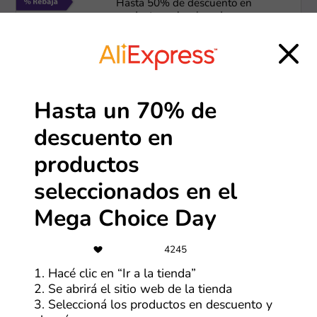
Hasta 50% de descuento en
productos seleccionados
Más cupones de YesStyle
-15%
Hasta un 70% de
Ahorra hasta un 15% pagando en
descuento en
dólares
productos
Más cupones de Tiendamia
seleccionados en el
-10%
Mega Choice Day
Lunes a miércoles: 10% OFF para
beneficiario de Anses o + de 60
4245
años
1. Hacé clic en “Ir a la tienda”
Más cupones de Carrefour
2. Se abrirá el sitio web de la tienda
3. Seleccioná los productos en descuento y