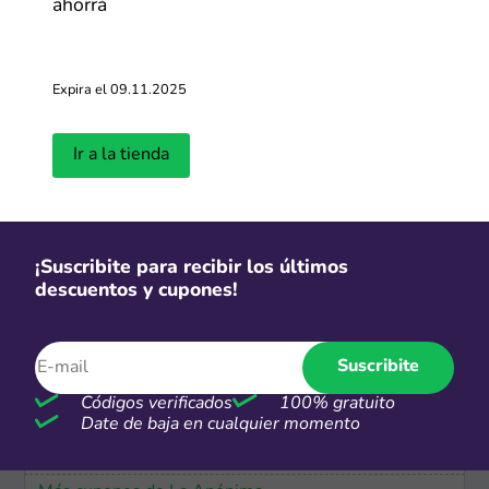
ahorrá
-60%
Comprá más, ahorrá más: Ofertas de
hasta 60% OFF
Expira el 09.11.2025
Más cupones de Shopee
Ir a la tienda
-35%
Hasta 35% de descuento en la
nueva colección de perfumes
¡Suscribite para recibir los últimos
arabes
descuentos y cupones!
Más cupones de Natura
Suscribite
-60%
Códigos verificados
100% gratuito
Hasta 60% de descuento y hasta
Date de baja en cualquier momento
18 CSI en productos seleccionados