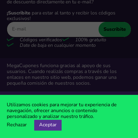
de descuento directamente en tu e-mail?
¡Suscribite
para estar al tanto y recibir los códigos
exclusivos!
Suscribite
Códigos verificados
100% gratuito
Date de baja en cualquier momento
MegaCupones funciona gracias al apoyo de sus
usuarios. Cuando realizás compras a través de los
enlaces en nuestro sitio web, podemos ganar una
pequeña comisión de nuestros socios.
Utilizamos cookies para mejorar tu experiencia de
Descuentos
navegación, ofrecer anuncios o contenido
personalizado y analizar nuestro tráfico.
Cupones exclusivos
Rechazar
Aceptar
Cupones - Top 20