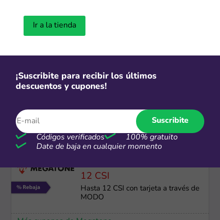
-15%
Ir a la tienda
Lunes: 15% OFF pagando con Club
La Nación
Más cupones de Carrefour
¡Suscribite para recibir los últimos
-40%
descuentos y cupones!
Hasta 40% de descuento en
productos seleccionados
Suscribite
Más cupones de Alibaba
Códigos verificados
100% gratuito
Date de baja en cualquier momento
12 CSI
Hasta 12 CSI con tarjeta a través de
MODO