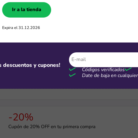
Ir a la tienda
-20%
Descargá la app de iHerb y obténe 20% off con el cupón
Expira el 31.12.2026
$52,000
os descuentos y cupones!
Códigos verificados
Cupón de $52,000 de descuento en compras mayores a $415,0
Date de baja en cualqui
-20%
Cupón de 20% OFF en tu primera compra