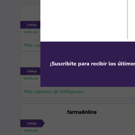
Más cupones de iHerb
¡Suscribite para recibir los últim
Más cupones de AliExpress