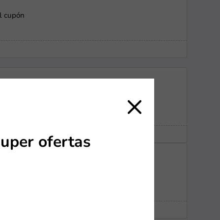
l cupón
uper ofertas