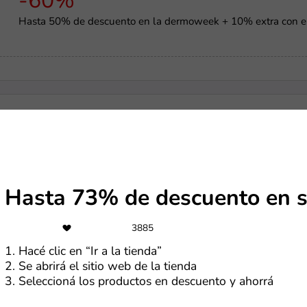
-60%
Hasta 50% de descuento en la dermoweek + 10% extra con e
-15%
Cupón de 15% OFF en cualquier pedido
Hasta 73% de descuento en s
Gratis
3885
Cupón para recibir regalos en Temu por $0
1. Hacé clic en “Ir a la tienda”
2. Se abrirá el sitio web de la tienda
3. Seleccioná los productos en descuento y ahorrá