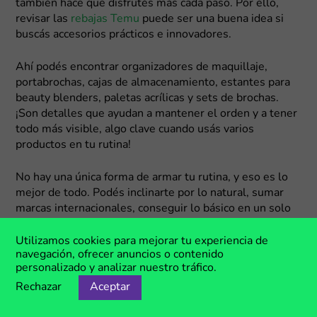
también hace que disfrutés más cada paso. Por ello,
revisar las
rebajas Temu
puede ser una buena idea si
buscás accesorios prácticos e innovadores.
Ahí podés encontrar organizadores de maquillaje,
portabrochas, cajas de almacenamiento, estantes para
beauty blenders, paletas acrílicas y sets de brochas.
¡Son detalles que ayudan a mantener el orden y a tener
todo más visible, algo clave cuando usás varios
productos en tu rutina!
No hay una única forma de armar tu rutina, y eso es lo
mejor de todo. Podés inclinarte por lo natural, sumar
marcas internacionales, conseguir lo básico en un solo
lugar o mejorar cómo organizás tus productos. ¡Estos
cupones te dan la posibilidad de probar distintas
Utilizamos cookies para mejorar tu experiencia de
navegación, ofrecer anuncios o contenido
opciones sin comprometer tu presupuesto!
personalizado y analizar nuestro tráfico.
Rechazar
Aceptar