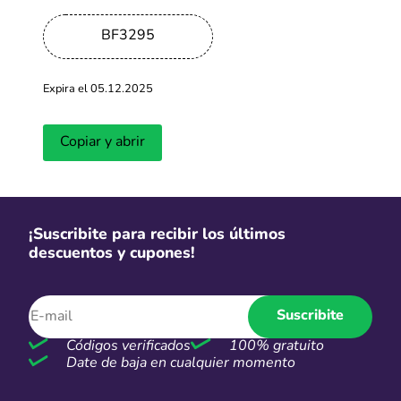
-60%
BF3295
Comprá más, ahorrá más: Ofertas de
hasta 60% OFF
Expira el 05.12.2025
Más cupones de Shopee
Copiar y abrir
-35%
Hasta 35% de descuento en la
nueva colección de perfumes
arabes
¡Suscribite para recibir los últimos
Más cupones de Natura
descuentos y cupones!
-60%
Suscribite
Hasta 60% de descuento y hasta
Códigos verificados
100% gratuito
18 CSI en productos seleccionados
Date de baja en cualquier momento