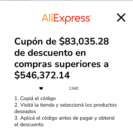
Hasta 50% de descuento en
productos seleccionados
Más cupones de YesStyle
Cupón de $83,035.28
-15%
de descuento en
Ahorra hasta un 15% pagando en
dólares
compras superiores a
Más cupones de Tiendamia
$546,372.14
-10%
1340
1. Copiá el código
Lunes a miércoles: 10% OFF para
beneficiario de Anses o + de 60
2. Visitá la tienda y seleccioná los productos
años
deseados
3. Aplicá el código antes de pagar y obtené
Más cupones de Carrefour
el descuento