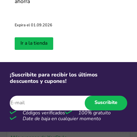
ahorrá
-50%
Cupones de hasta 50% OFF
Expira el 01.09.2026
Más cupones de Shopee
Ir a la tienda
-73%
Hasta 73% de descuento en super
ofertas
¡Suscribite para recibir los últimos
descuentos y cupones!
Más cupones de SHEIN
Suscribite
-50%
Códigos verificados
100% gratuito
Hasta 50% de descuento en
Date de baja en cualquier momento
productos seleccionados