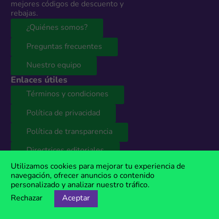
mejores códigos de descuento y
rebajas.
¿Quiénes somos?
Preguntas frecuentes
Nuestro equipo
Enlaces útiles
Términos y condiciones
Política de privacidad
Política de transparencia
Directrices editoriales
Colaboración y marketing
Utilizamos cookies para mejorar tu experiencia de
¿Estás interesado en colaborar
navegación, ofrecer anuncios o contenido
con nosotros o querés publicar
personalizado y analizar nuestro tráfico.
tus códigos de descuento en
Rechazar
Aceptar
nuestro sitio web? Contactanos y
nuestro equipo te presentará