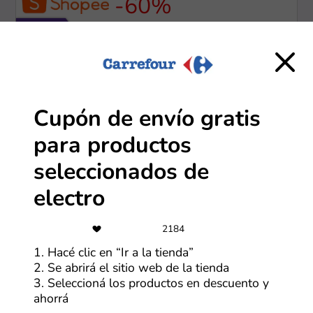
-60%
Comprá más, ahorrá más: Ofertas de
hasta 60% OFF
Más cupones de Shopee
Cupón de envío gratis
-85%
para productos
85% de descuento en rebaja de
Bienvenida
seleccionados de
electro
Más cupones de AliExpress
2184
-40%
1. Hacé clic en “Ir a la tienda”
40% de descuento en todos los
2. Se abrirá el sitio web de la tienda
juguetes y pelotas por el Día de la
Niñez
3. Seleccioná los productos en descuento y
ahorrá
Más cupones de Carrefour