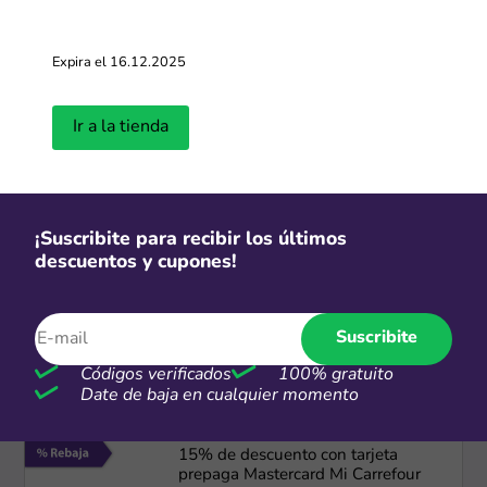
-20%
Expira el 16.12.2025
20 CSI con Banco Nación
Ir a la tienda
Más cupones de On City
-20%
¡Suscribite para recibir los últimos
descuentos y cupones!
20% de descuento con cuenta
digital de Carrefour Banco todos los
lunes
Suscribite
Más cupones de Carrefour
Códigos verificados
100% gratuito
Date de baja en cualquier momento
-15%
15% de descuento con tarjeta
prepaga Mastercard Mi Carrefour