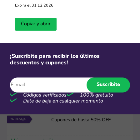
Expira el 31.12.2026
CSI
3 y 6 cuotas sin interés
Copiar y abrir
Más cupones de Macowens
3x2
¡Suscribite para recibir los últimos
descuentos y cupones!
3x2 en productos seleccionados
Suscribite
Más cupones de Macowens
Códigos verificados
100% gratuito
Date de baja en cualquier momento
-50%
Cupones de hasta 50% OFF