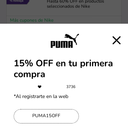
Hasta 60% OFF en productos
seleccionados de Nike
Más cupones de Nike
-15%
Recibí 15% OFF en tu próxima
compra Champion
15% OFF en tu primera
Más cupones de Champion
compra
-15%
3736
Lunes: 15% OFF pagando con Club
*Al registrarte en la web
La Nación
Más cupones de Carrefour
PUMA15OFF