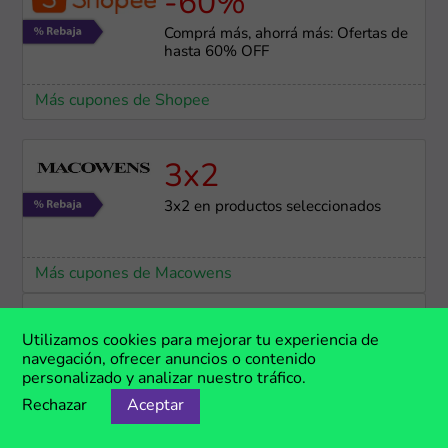
-60%
Comprá más, ahorrá más: Ofertas de
hasta 60% OFF
Más cupones de Shopee
3x2
3x2 en productos seleccionados
Más cupones de Macowens
3 CSI
Utilizamos cookies para mejorar tu experiencia de
navegación, ofrecer anuncios o contenido
3 CSI con NaranjaX todos los días
personalizado y analizar nuestro tráfico.
Rechazar
Aceptar
Más cupones de Farmaonline