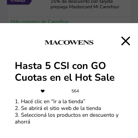
15% de descuento con tarjeta
prepaga Mastercard Mi Carrefour
Más cupones de Carrefour
Envío gratis
Envío gratis en compras mayores a
$99.999 para miembros
Hasta 5 CSI con GO
Más cupones de Nike
Cuotas en el Hot Sale
564
Envío gratis
1. Hacé clic en “Ir a la tienda”
Envío gratis en compras superiores
a $170,000
2. Se abrirá el sitio web de la tienda
3. Seleccioná los productos en descuento y
ahorrá
Más cupones de Montagne