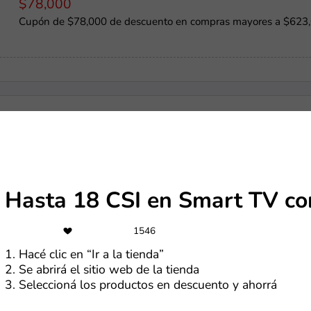
$78,000
Cupón de $78,000 de descuento en compras mayores a $623,00
-45%
Hasta 50% de descuento + 15% extra con el cupón en el Día 
Hasta 18 CSI en Smart TV c
$52,000
1546
Cupón de $52,000 de descuento en compras mayores a $415,0
1. Hacé clic en “Ir a la tienda”
2. Se abrirá el sitio web de la tienda
3. Seleccioná los productos en descuento y ahorrá