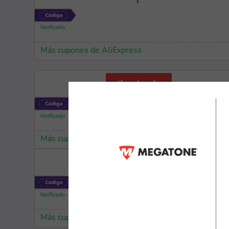
Más cupones de AliExpress
Más cupones de Tiendamia
Más cupones de AliExpress