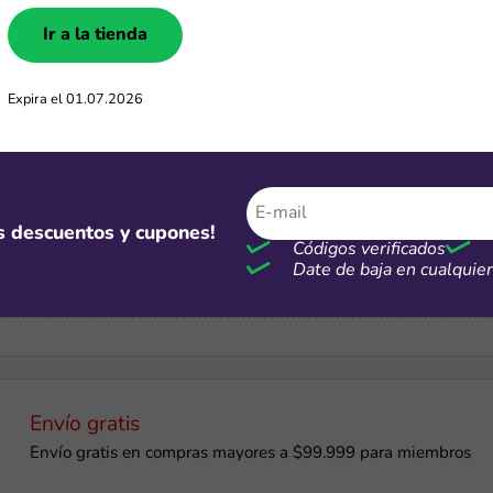
Ir a la tienda
$104,000
Cupón de $104,000 de descuento en compras mayores a $830,
Expira el 01.07.2026
$100,000
os descuentos y cupones!
Códigos verificados
Cupones de hasta $100,000 de descuento en el Día del Niño
Date de baja en cualqui
Envío gratis
Envío gratis en compras mayores a $99.999 para miembros