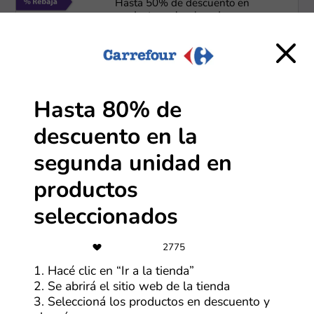
Hasta 50% de descuento en
productos seleccionados
Más cupones de Lacoste
Hasta 80% de
12 CSI
Hasta 12 CSI con tarjeta a través de
descuento en la
MODO
segunda unidad en
Más cupones de Megatone
productos
-60%
seleccionados
Hasta 60% de descuento y hasta
15 CSI en el Día de la Niñez
2775
1. Hacé clic en “Ir a la tienda”
Más cupones de La Anónima
2. Se abrirá el sitio web de la tienda
3. Seleccioná los productos en descuento y