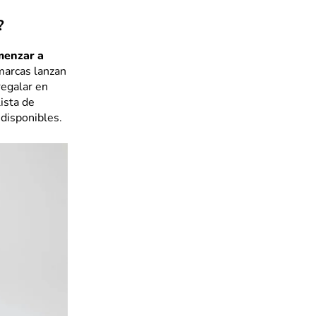
?
menzar a
marcas lanzan
regalar en
ista de
 disponibles.