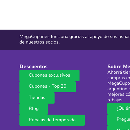
MegaCupones funciona gracias al apoyo de sus usuar
de nuestros socios.
Descuentos
Sobre M
Ahorrá tie
Cupones exclusivos
compras en
MegaCupon
Cupones - Top 20
argentino 
mejores có
Tiendas
rebajas.
¿Quié
Blog
Pregu
Rebajas de temporada