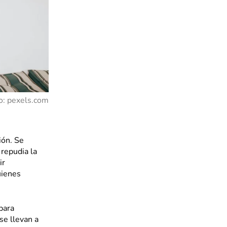
o: pexels.com
ión. Se
 repudia la
ir
uienes
para
se llevan a