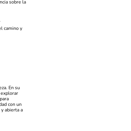
ncia sobre la
y
 el camino y
eza. En su
 explorar
para
idad con un
y abierta a