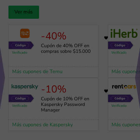
Ver más
-40%
54
Cupón de 40% OFF en
compras sobre $15.000
Más cupones de Temu
Más cupones
-10%
75
Cupón de 10% OFF en
Kaspersky Password
Manager
Más cupones de Kaspersky
Más cupones