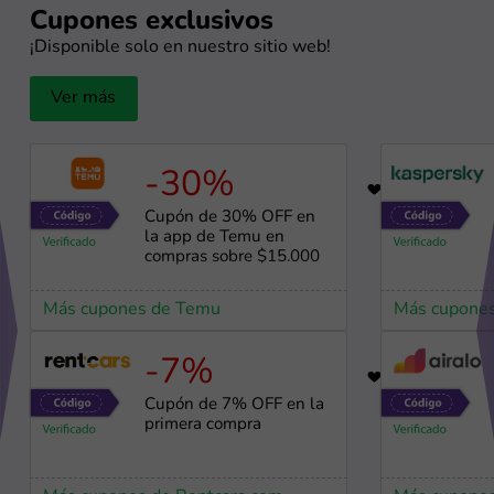
Cupones exclusivos
¡Disponible solo en nuestro sitio web!
Ver más
-30%
23
Cupón de 30% OFF en
la app de Temu en
compras sobre $15.000
Más cupones de Temu
Más cupones
-7%
59
Cupón de 7% OFF en la
primera compra