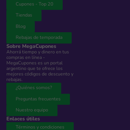
Cupones - Top 20
Tiendas
Blog
Rebajas de temporada
Sobre MegaCupones
Ahorrá tiempo y dinero en tus
compras en línea -
MegaCupones es un portal
argentino que te ofrece los
mejores códigos de descuento y
rebajas.
¿Quiénes somos?
Preguntas frecuentes
Nuestro equipo
Enlaces útiles
Términos y condiciones