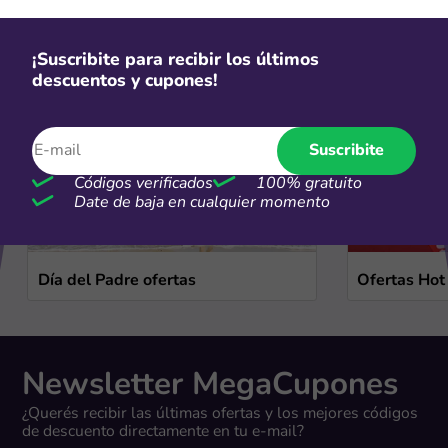
Ofertas de temporada
¡Suscribite para recibir los últimos
Ver más
descuentos y cupones!
Suscribite
Códigos verificados
100% gratuito
Date de baja en cualquier momento
Día del Padre ofertas
Ofertas Hot
Newsletter MegaCupones
¿Querés recibir las últimas ofertas y los mejores códigos
de descuento directamente en tu e-mail?