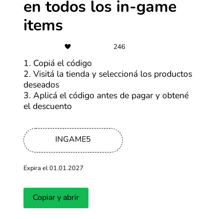
en todos los in-game
items
Últimas entradas del blog
246
Ver más
1. Copiá el código
2. Visitá la tienda y seleccioná los productos
deseados
3. Aplicá el código antes de pagar y obtené
el descuento
INGAME5
Fechas del Hot Sale en Argentina:
¿Cuándo es 
Expira el 01.01.2027
¿cuándo se realizará en 2026?
Actualizado: 17.03.2026
Actualizado: 16.
Copiar y abrir