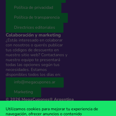
Política de privacidad
Política de transparencia
Directrices editoriales
Colaboración y marketing
¿Estás interesado en colaborar
con nosotros o querés publicar
tus códigos de descuento en
nuestro sitio web? Contactanos y
nuestro equipo te presentará
todas las opciones según tus
necesidades. Estamos
disponibles todos los días en:
info@megacupones.ar
Marketing
© 2026 MegaCupones® Argentina
Este sitio web contiene enlaces de afiliados a productos y servicios de
Utilizamos cookies para mejorar tu experiencia de
terceros. Si realizás una compra a través de estos enlaces, podemos
navegación, ofrecer anuncios o contenido
recibir una comisión sin costo adicional para vos. MegaCupones® es