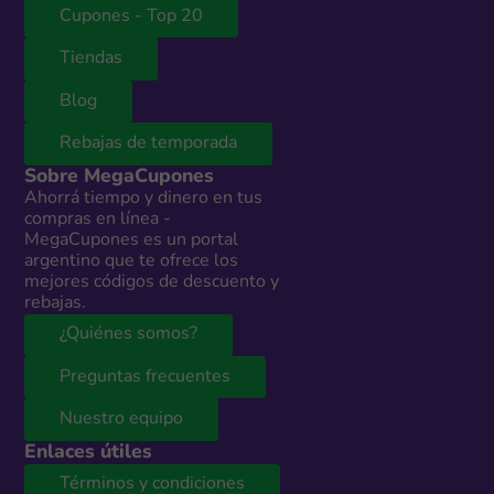
Cupones - Top 20
Tiendas
Blog
Rebajas de temporada
Sobre MegaCupones
Ahorrá tiempo y dinero en tus
compras en línea -
MegaCupones es un portal
argentino que te ofrece los
mejores códigos de descuento y
rebajas.
¿Quiénes somos?
Preguntas frecuentes
Nuestro equipo
Enlaces útiles
Términos y condiciones