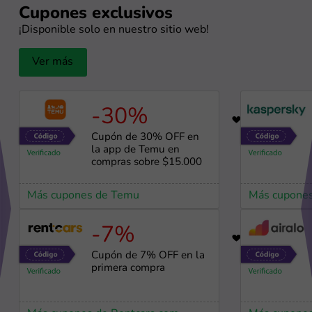
Cupones exclusivos
¡Disponible solo en nuestro sitio web!
Ver más
-30%
23
Cupón de 30% OFF en
la app de Temu en
compras sobre $15.000
Más cupones de Temu
Más cupones
-7%
57
Cupón de 7% OFF en la
primera compra