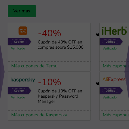
Ver más
-40%
48
Cupón de 40% OFF en
compras sobre $15.000
Más cupones de Temu
Más cupones
-10%
74
Cupón de 10% OFF en
Kaspersky Password
Manager
Más cupones de Kaspersky
Más cupones