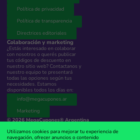
Política de privacidad
Política de transparencia
Directrices editoriales
Colaboración y marketing
¿Estás interesado en colaborar
con nosotros o querés publicar
tus códigos de descuento en
nuestro sitio web? Contactanos y
nuestro equipo te presentará
todas las opciones según tus
necesidades. Estamos
disponibles todos los días en:
info@megacupones.ar
Marketing
© 2026 MegaCupones® Argentina
Este sitio web contiene enlaces de afiliados a productos y servicios de
Utilizamos cookies para mejorar tu experiencia de
terceros. Si realizás una compra a través de estos enlaces, podemos
navegación, ofrecer anuncios o contenido
recibir una comisión sin costo adicional para vos. MegaCupones® es