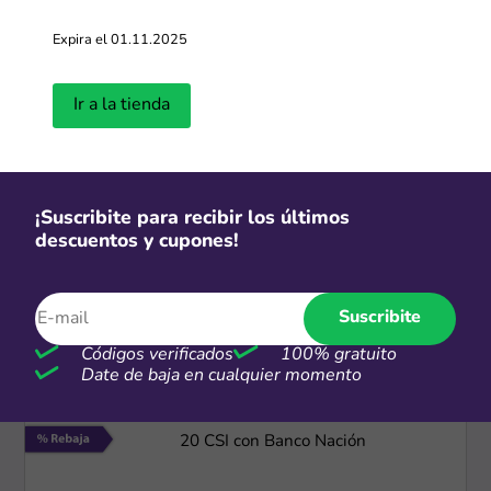
Expira el 01.11.2025
Envío gratis
Envío gratis en compras mayores a
$59 USD
Ir a la tienda
Más cupones de YesStyle
-10%
¡Suscribite para recibir los últimos
descuentos y cupones!
10% de descuento el registrarte en
tu primera compra
Suscribite
Más cupones de YesStyle
Códigos verificados
100% gratuito
Date de baja en cualquier momento
-20%
20 CSI con Banco Nación