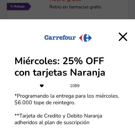
Retiro en farmacias gratis
Más cupones de Farmaonline
3x2
Miércoles: 25% OFF
3x2 especial maquillaje
con tarjetas Naranja
Más cupones de Natura
1089
-40%
*Programando la entrega para los miércoles.
$6.000 tope de reintegro.
40% de descuento en todos los
juguetes y pelotas por el Día de la
**Tarjeta de Credito y Debito Naranja
Niñez
adheridos al plan de suscripción
Más cupones de Carrefour