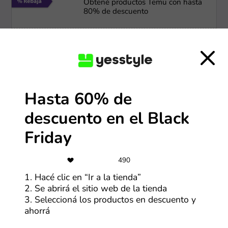
Obtené productos Temu con hasta
80% de descuento
Más cupones de Temu
-10%
10% de reintegro con BBVA, Banco
Hasta 60% de
Ciudad, Santander y más
descuento en el Black
Más cupones de Farmaonline
Friday
-35%
490
Hasta 35% de descuento en la
1. Hacé clic en “Ir a la tienda”
nueva colección de perfumes
arabes
2. Se abrirá el sitio web de la tienda
3. Seleccioná los productos en descuento y
Más cupones de Natura
ahorrá