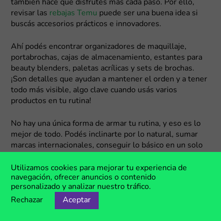
también hace que disfrutés más cada paso. Por ello,
revisar las
rebajas Temu
puede ser una buena idea si
buscás accesorios prácticos e innovadores.
Ahí podés encontrar organizadores de maquillaje,
portabrochas, cajas de almacenamiento, estantes para
beauty blenders, paletas acrílicas y sets de brochas.
¡Son detalles que ayudan a mantener el orden y a tener
todo más visible, algo clave cuando usás varios
productos en tu rutina!
No hay una única forma de armar tu rutina, y eso es lo
mejor de todo. Podés inclinarte por lo natural, sumar
marcas internacionales, conseguir lo básico en un solo
lugar o mejorar cómo organizás tus productos. ¡Estos
cupones te dan la posibilidad de probar distintas
Utilizamos cookies para mejorar tu experiencia de
navegación, ofrecer anuncios o contenido
opciones sin comprometer tu presupuesto!
personalizado y analizar nuestro tráfico.
Rechazar
Aceptar