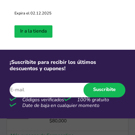
Envío gratis
Expira el 02.12.2025
Envío gratis en compras mayores a
$59 USD
Ir a la tienda
Más cupones de YesStyle
Envío gratis
¡Suscribite para recibir los últimos
Envío gratis en todos los productos
descuentos y cupones!
Más cupones de Megatone
Suscribite
Códigos verificados
100% gratuito
Date de baja en cualquier momento
3 CSI
3 CSI en compras mayores a
$80,000